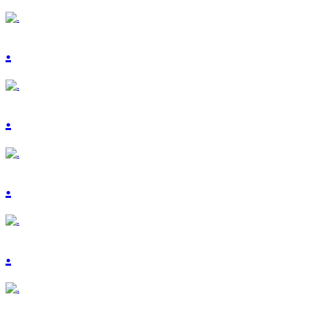
.
.
.
.