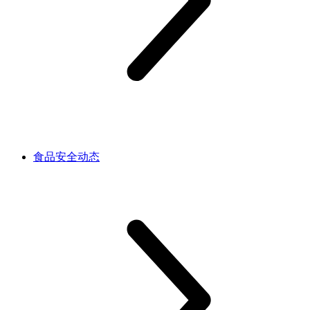
食品安全动态