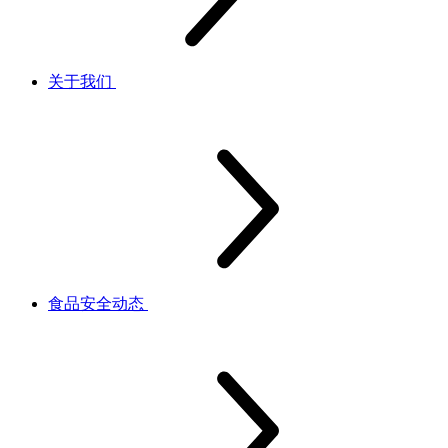
关于我们
食品安全动态