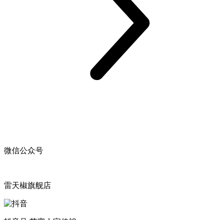
微信公众号
雷天椒旗舰店