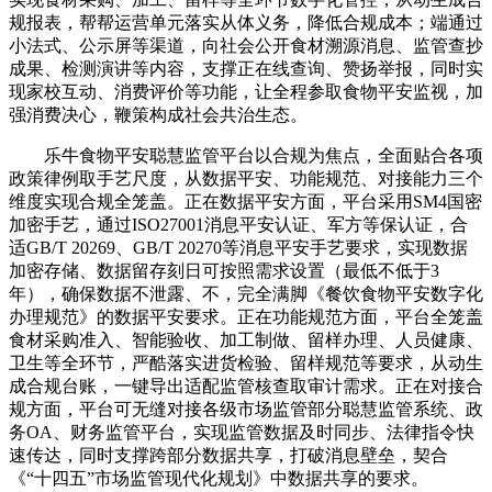
规报表，帮帮运营单元落实从体义务，降低合规成本；端通过
小法式、公示屏等渠道，向社会公开食材溯源消息、监管查抄
成果、检测演讲等内容，支撑正在线查询、赞扬举报，同时实
现家校互动、消费评价等功能，让全程参取食物平安监视，加
强消费决心，鞭策构成社会共治生态。
乐牛食物平安聪慧监管平台以合规为焦点，全面贴合各项
政策律例取手艺尺度，从数据平安、功能规范、对接能力三个
维度实现合规全笼盖。正在数据平安方面，平台采用SM4国密
加密手艺，通过ISO27001消息平安认证、军方等保认证，合
适GB/T 20269、GB/T 20270等消息平安手艺要求，实现数据
加密存储、数据留存刻日可按照需求设置（最低不低于3
年），确保数据不泄露、不，完全满脚《餐饮食物平安数字化
办理规范》的数据平安要求。正在功能规范方面，平台全笼盖
食材采购准入、智能验收、加工制做、留样办理、人员健康、
卫生等全环节，严酷落实进货检验、留样规范等要求，从动生
成合规台账，一键导出适配监管核查取审计需求。正在对接合
规方面，平台可无缝对接各级市场监管部分聪慧监管系统、政
务OA、财务监管平台，实现监管数据及时同步、法律指令快
速传达，同时支撑跨部分数据共享，打破消息壁垒，契合
《“十四五”市场监管现代化规划》中数据共享的要求。