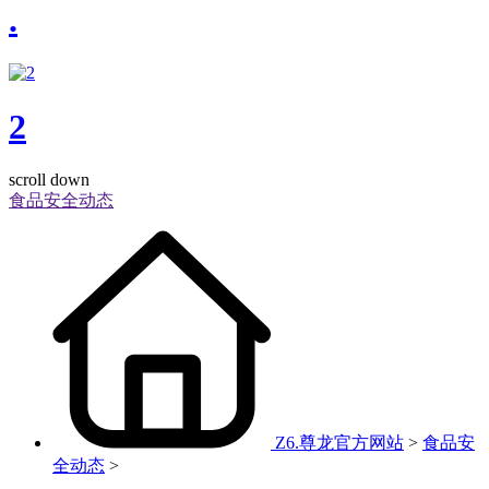
.
2
scroll down
食品安全动态
Z6.尊龙官方网站
>
食品安
全动态
>