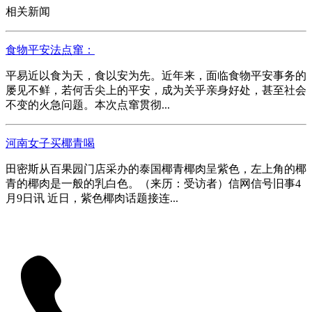
相关新闻
食物平安法点窜：
平易近以食为天，食以安为先。近年来，面临食物平安事务的
屡见不鲜，若何舌尖上的平安，成为关乎亲身好处，甚至社会
不变的火急问题。本次点窜贯彻...
河南女子买椰青喝
田密斯从百果园门店采办的泰国椰青椰肉呈紫色，左上角的椰
青的椰肉是一般的乳白色。（来历：受访者）信网信号旧事4
月9日讯 近日，紫色椰肉话题接连...