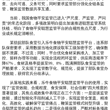
查、去向可逃、义务可究，同时要求监管部分强化全链条监
管，鞭策监管数据共享互通。
当前，我国食物平安监管已进入“严尺度、严监管、严问
责”的常态化阶段，多项政策明白提出加速推进聪慧监管系统
扶植，明白了食物平安聪慧监管平台的合规性焦点尺度，为行
业成长规定清晰径。
某驻皖部队食堂引入乐牛食物平安聪慧监管平台，连系部
队保密要求，采用数据当地化摆设取军工级加密手艺，确保数
据不泄露、不过流；同时，平台优化食材采购准入、加工管
控、留样办理等功能，实现全流程闭环监管，供应商违规率下
降67%，食材及格率提拔至99。8%，既满脚部队食安监管的
严酷要求，又实现了监管数字化、规范化，提拔了部队食堂办
理效能，获得官兵分歧承认。
从落地实践来看，乐牛食物平安聪慧监管平台的使用，实
现了“监管效能、合规程度、食安保障、社会信赖”四大维度的
显著提拔，其焦点成效集中表现正在三个方面：一是提拔监管
效能，通过智能化手段削减人工干涉，实现监管全笼盖、精准
化、高效化，破解保守监管痛点，鞭策监管模式转型升级，契
合聪慧监管的成长趋向；二是强化合规保障，严酷对标各项政