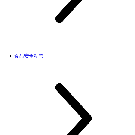
食品安全动态