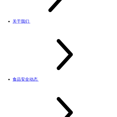
关于我们
食品安全动态