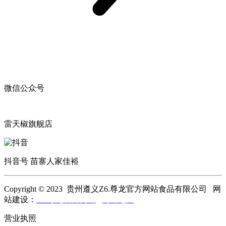
微信公众号
雷天椒旗舰店
抖音号 苗寨人家佳裕
Copyright © 2023 贵州遵义Z6.尊龙官方网站食品有限公司 网
站建设：
Z6.尊龙官方网站
网站地图
营业执照