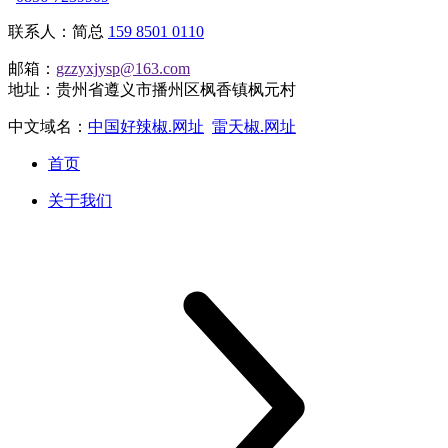
联系人：简总
159 8501 0110
邮箱：
gzzyxjysp@163.com
地址：贵州省遵义市播州区枫香镇枫元村
中文域名：
中国好辣椒.网址
雷天椒.网址
首页
关于我们