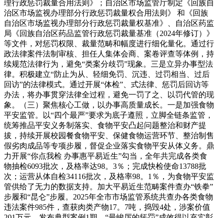
理行政惩罚裁量合用法则》；自治区市场监管厅制定《回族自
治区市场监视办理部分行政惩罚裁量权合用法则》 和《回族
自治区市场监视办理部分行政惩罚裁量权基准》、自治区药监
局《回族自治区药品监管行政惩罚裁量基准（2024年修订）》
等文件，对惩罚权限、裁量范畴和幅度进行细化量化。通过行
政法律案件法制审核、担任人集体会商、案卷评查等体例，持
续规范法律行为，避免“类案分歧罚”现象。三是立异办事型法
律。积极建立“防止为从、轻细免罚、沉违、过罚相当、过后
回访”的法律模式。通过开展“体检”、式法律、惩罚后回访等
办法，将办事贯穿法律全过程，避免一罚了之、以罚代管的现
象。（三）聚焦核心工做，以办事高质量成长。一是加强食物
平安监管。以“四个最严”要求为底子遵照，立脚全链条监管，
统筹推品平安义务制落实、食物平安凸起问题整治和财产提
拔，持续开展校园餐食物平安、保健食物运营环节、整治制售
假劣肉成品等专项步履，督促企业落实食物平安从体义务。鼎
力开展“你点我检 办事惠平易近生”勾当，全年共完成各类食
物抽检6093批次，及格率达98。3％；完成快检使命13788批
次；运营从体自检34116批次，及格率98。1％，为食物平安监
管供给了无力的数据支持。加大平易近生范畴案件查办“铁拳”
步履和“昆仑”步履。2025年全市市场监管系统共查办各类食物
违法案件985件，查获肉类产物17。7吨，捣毁4处，涉案价值
201万元，发布典型案例1期，“最峻厉的惩罚”成效得以充实彰