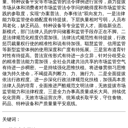
量、特种设备平安等市场监管的法令律例进行宣传，鼎力提拔
市场从体和消费者对市场监管法令学问的晓得度和市场监管实
践的参取度，实现“办案普法、办事传法”双向发力。一是法律
能力取监管使命婚配度有待提拔。下层执量相对亏弱，人员布
局老化，缺乏药品、特种设备等专业监管人才。面临新业态、
新模式，部门法律人员的学问储蓄和监管手段存正在不脚。二
是法律规范化程度仍需加强。法律法式规范性有待提拔，行政
惩罚裁量权行使的精准性和说有待加强。聪慧监管、信用监管
等新型监管体例的使用深度和广度有待拓展。三是宣布道育针
对性有待提高。普法宣传形式有待进一步立异，针对分歧受众
的精准普法能力需加强，全社会共建共治共享的市场监管空气
有待进一步稠密。一是持续强化思惟扶植。将进修贯彻习思惟
做为持久使命，不竭提高判断力、力、施行力。二是全面提拔
依法行政程度。进一步深化行政法律规范化扶植，加强高本质
法律人员的培育，全面推进严酷规范文明法律，无效提拔市场
监管能力和法律程度。三是全力办事高质量成长大局。持续优
化化营商，无效市场运营次序。统筹成长取平安，守住食物、
药品、特种设备和产质量量平安底线。
关键词：