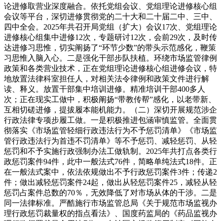
论进修取营业深度融合。依托党组会议、党组理论进修核心组
会议等平台，深切进修贯彻党的二十大和二十届二中、三中、
四中全会。2025年共召开局党组（扩大）会议17次、党组理论
进修核心组集中进修12次，专题研讨12次，会前29次，及时传
达进修习思惟，切实阐扬了“环节少数”的带头示范感化，鞭策
习思惟入脑入心。二是强化干部步队扶植。环绕市场监管律例
政策和各类营业技术，正在党组理论进修核心组进修会议，特
地放置法律科室担任人，对相关法令律例和政策文件进行解
读、释义。放置干部集中培训进修。精准培训干部400多人
次；正在现实工做中，积极阐扬“带教传帮”感化，以老带新、
互相切磋进修，提拔履本能机能力。（二）深切开展规范涉企
行政法律专项步履工做。一是积极推进包涵审慎监管。全面贯
彻落实《市场监管轻细行政违法行为不予惩罚清单》《市场监
管行政违法行为首违不罚清单》等不予惩罚、减轻惩罚、从轻
惩罚和不予实施行政强制办法工做轨制。2025年共打点各类行
政惩罚案件94件，此中一般法式76件，简略单纯法式18件。正
在一般法式案中，依法依规做出不予行政惩罚案件3件；传递2
件；做出减轻惩罚案件24起，做出从轻惩罚案件25，减轻从轻
惩罚占案件总数的70％，无效降低了对市场从体的干涉。二是
同一法律标准。严酷施行市场监管总局《关于规范市场监视办
理行政惩罚裁量权的指点看法》、国度药监局的《药品监视办