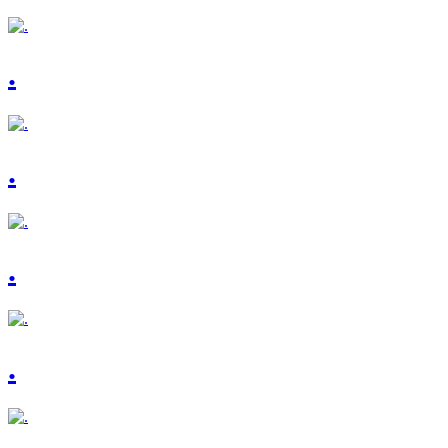
.
.
.
.