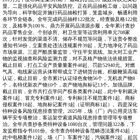
显。二是强化药品平安风险防控。正在药品抽检工做，以问题
为导向，科学制定并施行药品抽检打算，笼盖城乡、畅通利用
各环节全链条。全年完成药品抽样122批次，经查验及格122批
次，及格率为100％。鼎力开展药品清源步履，全年累计查抄
药品零售企业、个别诊所、村卫生室等运营利用单元708家
次，针对发觉的渠道不清、储存不规范等问题，下达责令整改
通知书58份，立案查处违法违规案件39起，无力地净化了药品
市场泉源。三是严酷质量监管，守住平安底线。加大对工业产
物的监视抽查和风险监测力度，对不及格产物依法依规措置。
截止目前，打点工业产质量量案件48起、罚款52940元。对燃
气具、电线家运营从体帮帮成立了进销货台账。积极鞭策高端
认证，截止目前，全市累计认证绿色食物56个，无机农产物8
个，名特优新农产物10个，农产物地舆标记13个。加强品牌。
截止目前，全市共打点学问产权各类案件24起，此中专利裁决
案件1起、冒充专利案件1起、专利标注不规范案件1起、商标
侵权案件18起、地舆标记案件3起（证明商标1起）。四是深化
特种设备风险现患排查管理。2025年，场（厂）内公用灵活车
辆平安专项整治，客运架空索道风险现患排查管理等专项整
治。全年共查抄各类特种设备1080台次，管理问题322条，下
发监察指令书101份。全市查办特种设备范畴违法案件43起，
此中电梯案件12起，场（厂）车案件7起，汽锅案件2起，起沉