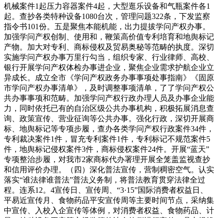
机械案件1起压力容器案件4起，大型逛乐设备和气瓶案件各1
起。查抄各类特种设备1080台次，管理问题322条，下发监察
指令书101份。五是聚焦本能机能，出力提拔学问产权办事。
加强学问产权创制、使用和，鞭策高价值专利培育和地舆标记
产物。加大对专利、商标侵权及贸易奥秘等范畴的执度。深切
实施学问产权办事万里行勾当，组织专家、行业律师、高校、
银行开展学问产权体检办事进企业，聚焦企业需求护航企业立
异成长。成立全市《学问产权政务办事事项处事指南》《固原
市学问产权办事清单》，及时调整事项清单，了了学问产权公
共办事事项和范畴。加强学问产权行政办理人员及办事企业能
力，同时依托已有的自治区级公共办事机构，积极拓展消息查
询、政策宣传、营业征询等公共办事。强化行政，深切开展商
标、地舆标记等专项步履，查办各类学问产权行政案件34件，
专利裁决案件1件，冒充专利案件1件，专利标记不规范案件5
件，地舆标记侵权案件3件，商标侵权案件24件。开展“蓝天”
专项整治步履，对我市2家商标代办署理开展全笼盖监视查抄
和信用评价办理。（四）深化普法宣传，营制稠密空气。认实
落实“谁法律谁普法”普法义务制，将普法教育贯穿法律全过
程。连系12。4宣传日、宣传周、“3·15”国际消费者权益日、
平易近宣传月、食物药品平安宣传周等主要时间节点，采纳集
中宣传、入校入企宣传等体例，对消费者权益、食物药品、计