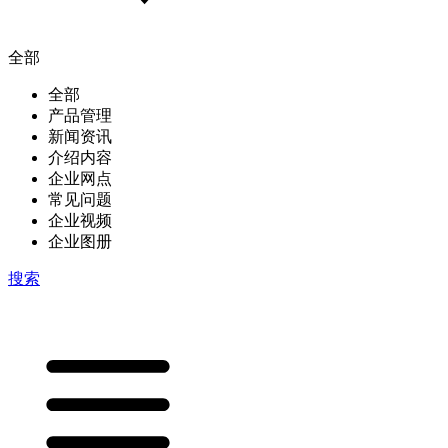
全部
全部
产品管理
新闻资讯
介绍内容
企业网点
常见问题
企业视频
企业图册
搜索