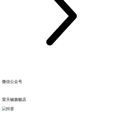
微信公众号
雷天椒旗舰店