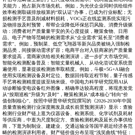
关能力，抢占新兴市场先机。例如，为光伏企业同时供给组件
效率检测取碳排放核算的“双认证”办事，已成为行业标配；无
损检测手艺普及削减材料损耗，VOCs正在线监测系统实现污
染物排放及时预警，帮帮企业降低环保惩罚风险。消费升级驱
动：消费者对产质量量平安的关心度提拔，鞭策食物、日用
品、电子产物等范畴的检测需求从“企业需求”延长至“消费者
需求”。例如，预制菜、低空飞翔器等新兴品类被纳入强制检
测品类，间接驱动需求扩容；电商平台对入驻商家的产质量量
要求提高，需商家供给相关检测演讲，进一步扩大市场空间。
智能化检测配备普及：智能丈量机械人、从动化尝试室系统普
遍使用，显著提拔检测效率取精度。例如，斗极+5G+AI融合
使用实现检测设备及时定位、数据回传取近程节制，量子传感
手艺将检测精度提拔至纳米级。中国电力科学研究院用AI从
动诊断输变电设备红外图像，精确率达较高程度，将现患发觉
从“按期巡检”升级为“及时”，鞭策检测从“成本核心”转向“价
值创制核心”。按照中研普华研究院撰写的《2026-2030年中国
质量查验检测行业深度阐发及成长前景预测演讲》显示：查验
检测行业财产链上逛为仪器设备、检测系统、化学试剂及耗材
等供应商，中逛为尺度制定方、查验检测机构及延长办事供给
商，下逛为制制业、建建业、交通运输业等国平易近经济各范
畴的检测演讲利用者。财产链价值分布呈现“浅笑曲线”特征：