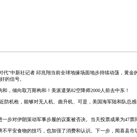
代”中新社记者 邱兆翔当前全球地缘场面地步持续动荡，黄金的
向好的信号。
倾向取万斯构和！美派遣第82空降师2000人前去中东！
近防机枪，能够对无人机、曲升机、可是，美国海军陆和队总感觉
一步对伊朗策动军事步履的议案被否决。当天投票成果为47票同
不平安食物的技巧，也加强了消费和认识。下一步，闻喜县市场