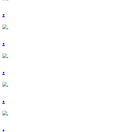
.
.
.
.
.