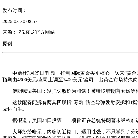
发布时间：
2026-03-30 08:57
来源： Z6.尊龙官方网站
原创
中新社3月25日电 题：打制国际黄金买卖核心，送来“黄金时
预期由4900美元/盎司上调至5400美元/盎司，出黄金市场持久
伊朗喊话美国：别把失败称为和谈！被曝取特朗普女婿等构和，
这款配备配拆有两具四联拆“毒刺”防空导弹发射安拆和1挺
应运而生。
据报道，美国24日投票，一项旨正在总统特朗普未经核准进
大师纷纷暗示，内容切近糊口、适用性强，不只学到了分辨