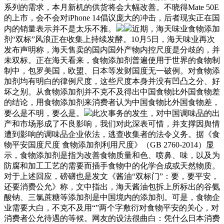
系列的需求，本月新机的供货将会大幅改善。不晓得Mate 50E
的上市，会不会对iPhone 14倡议庞大的冲击，后者现实正在国
内的销量表示并不是太乐不雅。
近期，海天味业食物添加
剂“双标”风浪正在收集上持续发酵。10月5日，海天味业再次
发布声明称，海天售卖的国内国外产物内控尺度是分歧的，并
未双标。正在海天看来，食物添加剂普遍使用于世界的食物制
制中，包罗美国，欧盟、日本等发财国度无一破例。对食物添
加剂均有明白的律例尺度，这些尺度本身并没有凹凸之分、好
坏之别。从食物添加剂并不克不及得出中国食物比外国食物差
的结论，用食物添加剂来消费者认为中国食物比外国食物差，
要么是不明，要么是。
此次事务的发生，对中国调味品的出
产和市场形成了不良影响，我们对此深表可惜，并支撑因舆情
遭到影响的调味品企业依法，逃查收集者的法令义务。据《食
物平安国度尺度 食物添加剂利用尺度》（GB 2760-2014）显
示，食物添加剂是指为改善食物质量和色、喷鼻、味，以及为
防腐和加工工艺的需要而插手食物中的化学合成或天然物质。
对于上述回应，磅礴也是发文《酱油“双标门”：要，要平安，
还要消费公允》称，文中指出，海天酱油包拆上所标出的谷氨
酸钠、三氯蔗糖等添加剂是中国境内的添加剂。可是，食物企
业需要大白，不克不及用“”两个字敷衍对食物平安的关心，对
消费者公允待遇的等候。网友的设法很曲白：凭什么日本消费