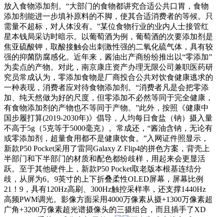
放入食物添加剂。“大部门的食物都讲究合适公共口胃，食物
添加剂能进一步填补原料的不脚，使其合适消费者的等候。只
需量不超标，对人体没有。”某位食物行业的业内人士接管红
星本钱局采访时暗示。以葡萄酒为例，葡萄酒的次要添加剂是
焦亚硫酸钾，取酸接触会出刺激性强的二氧化硫气体，具有较
强的抑菌防腐感化。近年来，酱油出产商纷纷推出以“零添加”
为卖点的产物。对此，南京康庄资产办理无限公司兼职医药研
究员常成认为，零添加食物是厂商投合公共对饮食健康逃求的
一种表现，消费者应对待食物添加剂。“消费者凡是会把零添
加、纯天然做为好的尺度，但零添加不必然等同于完全健康，
有食物添加剂的产物也不等同于产物。”此外，按照《健康中
国步履打算(2019-2030年)》倡导，人均每日食盐（钠）摄入量
不高于5g（5克等于5000毫克）。常成还，“酱油含钠，无论有
或零添加剂，超量食用都不是健康饮食。”入网证件照显示，
新款P50 Pocket采用了雷同Galaxy Z Flip4的拼色方案，背壳上
半部门和下半部门的材质和配色都纷歧样，用起来会更显活
跃。至于其他硬件上，新款P50 Pocket取老版本根基连结分
歧，从屏为6。9英寸的上下折叠柔性OLED屏幕，屏幕比例
21！9，具有120Hz高刷、300Hz触控采样率，还支撑1440Hz
高频PWM调光。影像方面采用4000万像素从摄+1300万像素超
广角+3200万像素超光谱摄像头的三摄组合，而且插手了XD