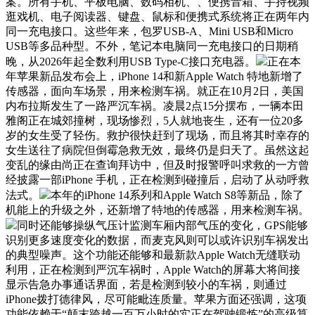
案。所有手机、平板电脑、数码相机、、便携音箱、手持视频
逛戏机、电子阅读器、键盘、鼠标和便携式系统将正在两年内
同一充电接口。这些年来，包罗USB-A、Mini USB和Micro
USB等多品种型。不外，笔记本电脑同一充电接口的日期稍
晚，从2026年起全数利用USB Type-C接口充电器。
正在本
年苹果新品发布会上，iPhone 14和新Apple Watch 特地新增了
传感器，面向车场景，用来检测车祸。就正在10月2日，美国
内布拉斯发生了一路严沉车祸。凌晨2点15分摆布，一辆本田
雅阁正在城郊撞树，现场惨烈，5人就地丧生，还有一位20多
岁的女生受了轻伤。救护很快赶到了现场，而且将其时幸存的
女生送往了病院但倒霉急救无效，最终仍是归天了。虽然这起
变乱的缘由尚正在查询拜访中，但及时报警呼叫求救的一方曾
经披露一部iPhone 手机，正在检测到碰撞后，启动了从动呼救
法式。
本年的iPhone 14系列和Apple Watch S8等新品，除了
机能上的升级之外，还新增了特地的传感器，用来检测车祸。
同时还能够操纵气压计监测车厢内部气压的变化，GPS能够
识别更多速度变化的数据，而麦克风则可以或许识别车祸发出
的典型噪声。这个功能还能够和最新款Apple Watch无缝联动
利用，正在检测到严沉车祸时，Apple Watch的屏幕大将间接
显示告急办事通话界面，若是检测到较小的车祸，则通过
iPhone拨打德律风，尽可能毗连质量。苹果方面还强调，这项
功能依赖于“颠末跨越一百万小时的实正在驾驶锻炼”的高级算