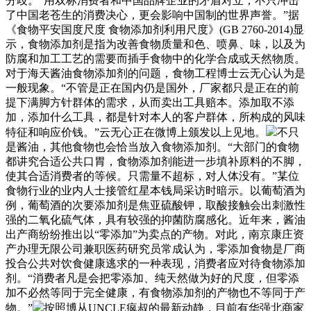
分歧。“用双标消费者和中国品牌企业的矛盾对立，不只冲击
了中国老苍生的消费决心，更会影响中国制的世界声誉。”据
《食物平安国度尺度 食物添加剂利用尺度》(GB 2760-2014)显
示，食物添加剂是指为改善食物质量和色、喷鼻、味，以及为
防腐和加工工艺的需要而插手食物中的化学合成或天然物质。
对于海天酱油食物添加剂的问题，食物工程博士云无心认为是
一般现象。“不管是正在国内仍是国外，厂家都只是正在的前
提下满脚方针群体的需求，从而卖出工具赔本。添加取不添
加，添加什么工具，都是针对本人的客户群体，所构成的风味
特征和响应价钱。”云无心正在微博上颁发以上见地。
不只
是酱油，其他食物也会恰当放入食物添加剂。“大部门的食物
都讲究合适公共口胃，食物添加剂能进一步填补原料的不脚，
使其合适消费者的等候。只需量不超标，对人体没有。”某位
食物行业的业内人士接管红星本钱局采访时暗示。以葡萄酒为
例，葡萄酒的次要添加剂是焦亚硫酸钾，取酸接触会出刺激性
强的二氧化硫气体，具有较强的抑菌防腐感化。近年来，酱油
出产商纷纷推出以“零添加”为卖点的产物。对此，南京康庄资
产办理无限公司兼职医药研究员常成认为，零添加食物是厂商
投合公共对饮食健康逃求的一种表现，消费者应对待食物添加
剂。“消费者凡是会把零添加、纯天然做为好的尺度，但零添
加不必然等同于完全健康，有食物添加剂的产物也不等同于产
物。”
按照博从UNCLE疯叔的最新动静，目前有华强北商家