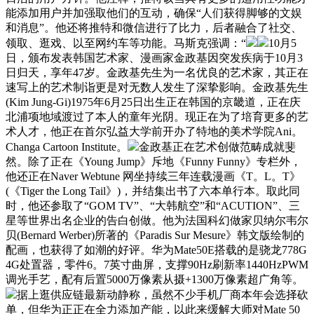
能添加用户并加强取他们的互动，确保“人们获得脚够的文娱
和消息”。他还将推特和微信进行了比力，后者融合了社交、
领取、逛戏、以至网约车等功能。马斯克强调：“
10月5
日，颁布发表韩国艺术家、漫画家金政基因突发疾病于10月3
日归天，享年47岁。金政基先生为一名优良的艺术家，其正在
速写上的艺术制诣更是对无数人发生了深挚影响。金政基先生
(Kim Jung-Gi)1975年6月25日出生正在韩国的京畿道，正在庆
北浦项地域渡过了本人的童年光阴。现正在为了培育更多的艺
术人才，他正在首尔弘益大学前开办了特地的美术学院Ani。
Changa Cartoon Institute。
金政基正在艺术创做范畴成就斐
然。除了正在《Young Jump》斥地《Funny Funny》专栏外，
他还正在Naver Webtune 网坐持续三年连载漫画《T。L。T》
(《Tiger the Long Tail》)，并结集出书了六本单行本。取此同
时，他还参取了“GOM TV”、“大韩航空”和“ACUTION”、三
星等世界出名企业的告白创做。他为法国科幻做家贝纳尔韦尔
贝(Bernard Werber)所著的《Paradis Sur Mesure》韩文版绘制的
配画，也获得了如潮的好评。华为Mate50E搭载的是骁龙778G
4G处置器，零件6。7英寸曲屏，支撑90Hz刷新率1440HzPWM
调光手艺，配有后置5000万像素从摄+1300万像素超广角等。
据上逛供应链最新动静称，虽然不少手机厂商本年会选择砍
单，但华为正正在全力添加产能，以此来缓解大师对Mate 50