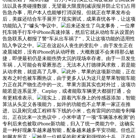
法以及各类碰撞数据，无望最大限度削减误报并防止它们占用
告急办事，用户本人也能够打消误报。但就正在苹果发布会
后，美媒还结合车手展开了现实测试，成果喜忧各半，让这项
功能陷入了“噱头”争议中。
后来还发生了乌龙事务，一位摩
托车骑手行车中iPhone高速掉落，然后它就从动给车从设置的
告急联系人都报了警“车从出车祸了”，又让这项功能的适用性
陷入争议之中。
正在这起6人丧生的变乱中，由于发生正在
凌晨城郊，没有iPhone的从动呼救，大概救援不会来得那么敏
捷，即便最初仍是未能伤势太沉的现场幸存者。由于一旦发生
车祸，人可能会有晕厥形态，无法本人打德律风求救，若是能
从动求救，就提高了几率。
此外，苹果的这项新功能，正在
发布之时也被车圈热议，由于更多人认为这只是苹果智能车能
力正在其产物生态中的一次。苹果方面其实也对外过，这项功
能若是连系蓝牙、Carplay，或者能取车辆更大都据打通，会
有更精准表示。
现实上，跟着汽车身上的传感器添加，智能
算法从头定义各项能力，如许的功能也不止苹果一家正在推
进。以及刚完成工程样车下线的小米，也有雷同的功能专利曝
出。正在比来一次热议中，小米申请了一项“车辆落水检测”的
专利后来也被取iPhone新功能，归入了统一类能力中。这确实
是一种好现象车越来越智能，配备越来越多平安功能。但也正
如网友所言：
她是一位精采的和术家和强悍的士兵，正在任