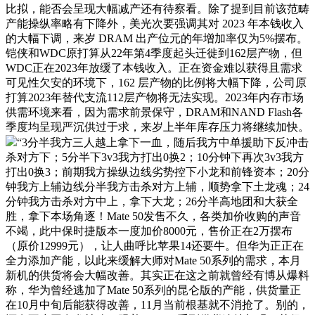
比拟，能否会呈现大幅减产还有待察看。除了提到目前该范畴
产能操纵率略有下降外，美光次要强调其对 2023 年本钱收入
的大幅下调，来岁 DRAM 出产位元的年增加率仅为5%摆布。
铠侠和WDC原打算从22年第4季度起头迁徙到162层产物，但
WDC正在2023年放缓了本钱收入。正在资金难以获得且需求
可见性欠安的环境下，162 层产物的比例将大幅下降，公司原
打算2023年替代支流112层产物将无法实现。2023年内存市场
供需环境来看，因为需求前景保守，DRAM和NAND Flash各
季度均呈现严沉供过于求，来岁上半年库存压力将继续加快。
“3分半我方三人越上拿下一血，随后我方中单援助下反冲击
杀对方下；5分半下3v3我方打出0换2；10分钟下再次3v3我方
打出0换3；前期我方操纵边线劣势控下小龙和前锋资本；20分
钟我方上辅边线分半我方击杀对方上辅，顺势拿下土龙魂；24
分钟我方击杀对方中上，拿下大龙；26分半高地团和大获全
胜，拿下本场角逐！Mate 50发售不久，各类加价收购的声音
不竭，此中保时捷版本一度加价8000元，售价正在2万摆布
（原价12999元），让人曲呼比苹果14还要牛。但华为正正在
全力添加产能，以此来缓解大师对Mate 50系列的需求，本月
新机的供货将会大幅改善。其实正在这之前就曾经有博从爆料
称，华为曾经逃加了Mate 50系列的昆仑版的产能，供货量正
在10月中旬后能获得改善，11月当前根基就不消抢了。别的，