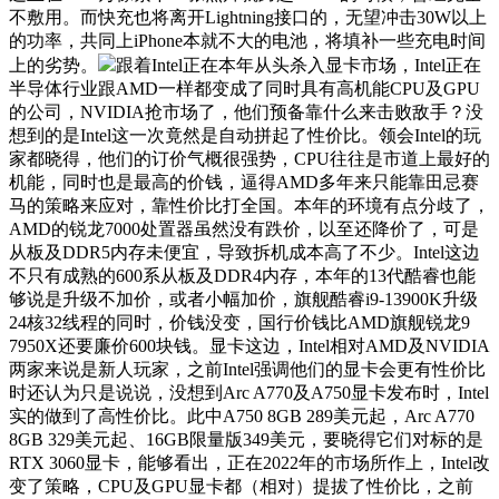
不敷用。而快充也将离开Lightning接口的，无望冲击30W以上
的功率，共同上iPhone本就不大的电池，将填补一些充电时间
上的劣势。
跟着Intel正在本年从头杀入显卡市场，Intel正在
半导体行业跟AMD一样都变成了同时具有高机能CPU及GPU
的公司，NVIDIA抢市场了，他们预备靠什么来击败敌手？没
想到的是Intel这一次竟然是自动拼起了性价比。领会Intel的玩
家都晓得，他们的订价气概很强势，CPU往往是市道上最好的
机能，同时也是最高的价钱，逼得AMD多年来只能靠田忌赛
马的策略来应对，靠性价比打全国。本年的环境有点分歧了，
AMD的锐龙7000处置器虽然没有跌价，以至还降价了，可是
从板及DDR5内存未便宜，导致拆机成本高了不少。Intel这边
不只有成熟的600系从板及DDR4内存，本年的13代酷睿也能
够说是升级不加价，或者小幅加价，旗舰酷睿i9-13900K升级
24核32线程的同时，价钱没变，国行价钱比AMD旗舰锐龙9
7950X还要廉价600块钱。显卡这边，Intel相对AMD及NVIDIA
两家来说是新人玩家，之前Intel强调他们的显卡会更有性价比
时还认为只是说说，没想到Arc A770及A750显卡发布时，Intel
实的做到了高性价比。此中A750 8GB 289美元起，Arc A770
8GB 329美元起、16GB限量版349美元，要晓得它们对标的是
RTX 3060显卡，能够看出，正在2022年的市场所作上，Intel改
变了策略，CPU及GPU显卡都（相对）提拔了性价比，之前