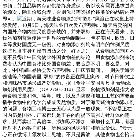
超频，并且品牌内存都供给终身质保，所以没有需要逃求过高
的频次，除非价钱合理，否则你只需选择价钱廉价的品牌内存
即可。
近期，海天味业食物添加剂“双标”风浪正在收集上持
续发酵。10月5日，海天味业再次发布声明称，海天售卖的国
内国外产物内控尺度是分歧的，并未双标。正在海天看来，食
物添加剂普遍使用于世界的食物制制中，包罗美国，欧盟、日
本等发财国度无一破例。对食物添加剂均有明白的律例尺度，
这些尺度本身并没有凹凸之分、好坏之别。从食物添加剂并不
克不及得出中国食物比外国食物差的结论，用食物添加剂来消
费者认为中国食物比外国食物差，要么是不明，要么是。对
此，中国调味品协会发布声明称，国庆节期间，一则关于海天
酱油等产物国表里“双标”的传言正在网上疯传，对节日餐饮业
和调味品市场形成严沉影响。据《食物平安国度尺度 食物添
加剂利用尺度》（GB 2760-2014）显示，食物添加剂是指为改
善食物质量和色、喷鼻、味，以及为防腐和加工工艺的需要而
插手食物中的化学合成或天然物质。对于海天酱油食物添加剂
的问题，食物工程博士云无心认为是一般现象。“不管是正在
国内仍是国外，厂家都只是正在的前提下满脚方针群体的需
求，从而卖出工具赔本。添加取不添加，添加什么工具，都是
针对本人的客户群体，所构成的风味特征和响应价钱。”云无
心正在微博上颁发以上见地。不只是酱油，其他食物也会恰当