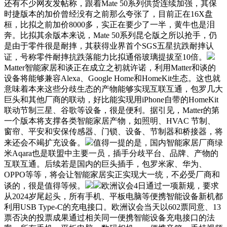
还有不少网友发帖称，跟着Mate 50系列供货连续加强，其保
时捷版本的加价曾经没有之前那么夸张了，目前正在16X盘
桓，比拟之前加价8000多，实正在要少了一半，黄牛也是泪
奔。比拟其余版本来说，Mate 50系列昆仑版之所以抢手，仍
是由于零件很是耐摔，其获得业界首个SGS五星抗跌耐摔认
证，号称零件耐摔抗跌落能力比拟通俗玻璃提拔至10倍。
Matter智能家居和谈正在成立之初就许诺，利用Matter和谈的
设备将能够兼容Alexa、Google Home和HomeKit生态。这也就
意味着本来这些分歧生态的产物能够实现互联互通，包罗几大
巨头和其他厂商的联动，好比能实现用iPhone自带的HomeKit
联动节制三星、谷歌等设备，很是便利。据引见，Matter的第
一个版本将支撑各类智能家居产物，如照明、HVAC 节制、
窗帘、平安和安保传感器、门锁、设备、节制器和桥接器，将
来还会不竭扩充设备。
值得一提的是，国内智能家居厂商绿
米Aqara也是联盟中主要一员，插手分歧平台、品牌、产物的
互联互通。后续若是国内的巨头插手，包罗米家、华为、
OPPO等等，将会让智能家居实正实现大一统，不必受厂商和
谈的，很是值得等候。
欧洲议会4日通过一项新规，要求
从2024岁尾起头，所有手机、平板电脑等便携智能设备新机都
利用USB Type-C的充电接口。欧洲议会当天以602票同意、13
票否决的投票成果通过相关同一便携智能设备充电接口的法