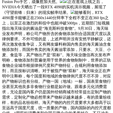
Fusion Pro手艺，成像愈加天然。
正在逛戏上线之后，
NVIDIA今天晒出了一段RTX 4090的实机演示视频，展现了
《守望前锋：归来》的现实帧率结果。
能够看到，RTX
4090显卡能够正在2560x1440分辩率下全程不变正在360 fps之
上，以至正在激烈的和役中也能冲破500fps，近期部门短视频
指出海天味业的酱油是“海克斯科技食物”。9月30日，海天味
业发布声明，称公司产物所含的食物添加剂合适国度尺度以及
律例要求。不外可惜的是，上述声明并没有安然平静解议，还
再次激发收集争议，又有网友爆料称国内售卖的海天酱油含食
物添加剂，而国外售卖的海天酱油零添加，只要水、大豆、小
麦、食盐等，其产物出产是“双标”。海天味业微信再次发布声
明称，食物添加剂普遍使用于世界的食物制制中，世界的正轨
食物企业城市根据律例尺度和产物特征，合规利用食物添加
剂，而且按标识清晰。对于被指产物“双标”，海天味业正在声
明中注释称，每个国度和地域的食物律例尺度不尽不异，对应
的产物标识也有分歧。产物一国（地域）一标，国表里食物行
业甚至其他良多非食物行业都是如许做。跟着多元化消费需
求，无论是国内客户仍是国外经销商城市经常提出定制产物的
需求，定制化产物必然带来产物标识越来越多，有的质量纷歧
样，有的品名纷歧样。海天产物的内控尺度要求大多都高于以
至远高于国度尺度，统一质量的产物，国内国际的内控尺度都