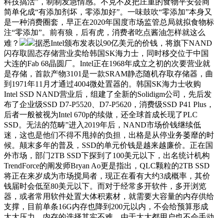
科技搞活”，制制发急情感。不克不及把庄重的食物平安会商
简单化成“有添加剂坏，零添加好”。一味鼓吹“零添加”本身又
是一种消费圈套，早正在2020年国度市场监管总局就拟食物标
注“零添加”。前有狼，后有虎，消费者吃点酱油怎样就这么
难？
据悉Intel颁布发表以90亿美元的价钱，将旗下NAND
闪存取固态存储营业卖给韩国SK海力士，同时移交位于中国
大连的Fab 68晶圆厂。Intel正在1968年成立之初的次要营业就
是存储，首款产物3101是一款SRAM静态随机存取存储器，曲
到1971年11月才通过4004微处置器的。韩国SK海力士收购
Intel SSD NAND营业后，组建了全新的Solidigm公司，先后发
布了企业级SSD D7-P5520、D7-P5620，消费级SSD P41 Plus，
后者一般被视为Intel 670p的续做，还全球首成长现了PLC
SSD。无法的范畴”进入2019年后，NAND市场价钱继续低
迷，这也是他们不得不甩掉的负担，出格是从停业务萎靡的时
候。颠末多年的普及，SSD的单元价钱是越来越廉价。正在国
外市场，部门2TB SSD下探到了100美元以下，出名统计机构
TrendForce的阐发师Bryan Ao更是指出，QLC颗粒的2TB SSD
将正在来岁成为市场搅局者，现正在看有大约3成概率，其价
钱届时会低至80美元以下。而对于经常多开软件，多开浏览
器，或者常用软件处置大体积素材，就需要大容量的内存供给
支撑，目前单条16G内存也降到200元以内，不会给预算形成
太大压力。内存的选择其实不难，由于大大都用户也不会手动