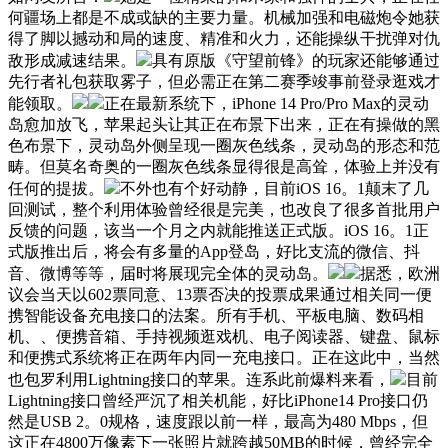
何疆场上都是不成或缺的主要力量。机械加强和电磁炮令她获
得了脚以撼动和局的速度、精准和火力，还能操纵干扰弹对仇
敌形成减速结果。
具有原版《守望前锋》的玩家还能够通过
先行者礼包获取雾子，但必需正在第二赛季竣事前登录逛戏才
能领取。
正在最新系统下，iPhone 14 Pro/Pro Max的灵动
岛愈加放飞，苹果起头让其正在布景下出来，正在有操做的黑
色布景下，灵动岛外侧呈现一圈灰色线条，灵动岛的形态和范
畴。但莫名奇奥的一圈灰色线条显得很是高耸，体验上并没有
任何的提拔。
不外也有个好动静，目前iOS 16。1颠末了几
回测试，整个利用体验曾经很是完美，也改良了很多首批用户
反馈的问题，该当一个月之内就能推送正式版。iOS 16。1正
式版推出后，将会有多量的App登岛，好比支流的微信、抖
音、微博等等，届时将展现完全体的灵动岛。
据悉，欧洲
议会当天以602票同意、13票否决的投票成果通过相关同一便
携智能设备充电接口的法案。所有手机、平板电脑、数码相
机、、便携音箱、手持视频逛戏机、电子阅读器、键盘、鼠标
和便携式系统将正在两年内同一充电接口。正在这此中，当然
也包罗利用Lightning接口的苹果。连系此前爆料来看，
目前
Lightning接口曾经严沉了相关机能，好比iPhone14 Pro接口仍
然是USB 2。0规格，速度跟以前一样，最高为480 Mbps，但
这正在4800万像素下一张照片就跨越50MB的时候，曾经完全