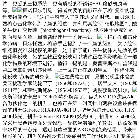
片，更强的三摄系统，更有质感的不锈钢+AG磨砂机身等
等。
据诺贝尔引见，得者次要的贡献正在于将“复杂的流
程变得简单”。把这门学科带入了功能从义的时代。而贝尔托
西将点击化学带到了新的维度，并利用其绘制“细胞地图”，她
的生物正交反映（bioorthogonal reactions）也被用于更精准的
靶向癌症医治，目前曾经使用于临床尝试。
同样正在点击化
学范畴，贝尔托西则将该手艺提到了一个新的级别，为了绘制
细胞概况难以捉摸的聚糖，她开辟了能正在生物体内见效的点
击化学反映。她的生物正交反映可以或许正在不影响细胞一般
化学特质的环境下进行。值得一提的是，夏普莱斯本年曾经是
第二次拿到诺贝尔化学，上一回是正在2001年因“手性催化氢
化反映”范畴的研究获。
正在桑格之前，只要发现晶体管的
美国物理学家约翰巴丁（1956和1972年）、居里夫人（1903和
1911年）和莱纳斯鲍林（1954和1963年）两度获颁诺贝尔。
众所等候的卡皇RTX 4090终究解禁了。做为NVIDIA焦点AIC
合做伙伴之一的耕升，也将正在第一时间推出两种设置装备摆
设的耕升GeForce RTX40系列GPU，型号为耕升GeForce RTX
4090炫光、耕升GeForce RTX4090 炫光OC。耕升RTX 4090炫
光采用黑色钢琴面外壳设想，配搭丝滑流利的轮廓，仿照深海
中水母的一点光，透过电扇整面的ARGB的流光结果，带来中
炫彩的光。耕升X系列显卡升级采用第二代“炫风之刃”专属扇