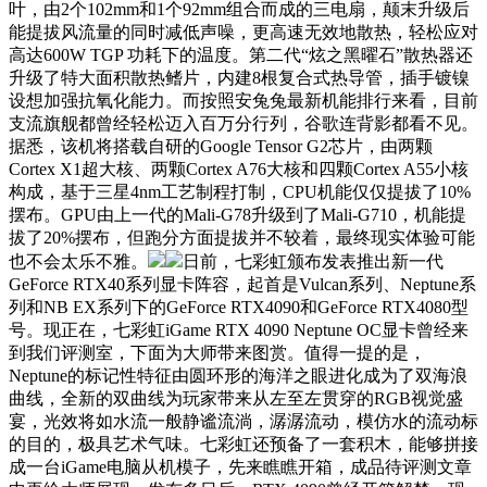
叶，由2个102mm和1个92mm组合而成的三电扇，颠末升级后
能提拔风流量的同时减低声噪，更高速无效地散热，轻松应对
高达600W TGP 功耗下的温度。第二代“炫之黑曜石”散热器还
升级了特大面积散热鳍片，内建8根复合式热导管，插手镀镍
设想加强抗氧化能力。而按照安兔兔最新机能排行来看，目前
支流旗舰都曾经轻松迈入百万分行列，谷歌连背影都看不见。
据悉，该机将搭载自研的Google Tensor G2芯片，由两颗
Cortex X1超大核、两颗Cortex A76大核和四颗Cortex A55小核
构成，基于三星4nm工艺制程打制，CPU机能仅仅提拔了10%
摆布。GPU由上一代的Mali-G78升级到了Mali-G710，机能提
拔了20%摆布，但跑分方面提拔并不较着，最终现实体验可能
也不会太乐不雅。
日前，七彩虹颁布发表推出新一代
GeForce RTX40系列显卡阵容，起首是Vulcan系列、Neptune系
列和NB EX系列下的GeForce RTX4090和GeForce RTX4080型
号。现正在，七彩虹iGame RTX 4090 Neptune OC显卡曾经来
到我们评测室，下面为大师带来图赏。值得一提的是，
Neptune的标记性特征由圆环形的海洋之眼进化成为了双海浪
曲线，全新的双曲线为玩家带来从左至左贯穿的RGB视觉盛
宴，光效将如水流一般静谧流淌，潺潺流动，模仿水的流动标
的目的，极具艺术气味。七彩虹还预备了一套积木，能够拼接
成一台iGame电脑从机模子，先来瞧瞧开箱，成品待评测文章