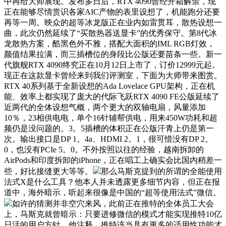
中再给大师展现。发布多日后，RTX 4090曾经开箱解禁，现
正在能够尽情赏识各家AIC产物的表里设想了，机能跑分还要
再等一周。映众的超等冰龙版正在业内如雷贯耳，散热设想一
曲，此次仍然延续了“买散热器送显卡”的优秀保守。第8代冰
龙散热方案，酷黑色外不雅，搭配大面积的IML RGB灯效，
颜值结果拉满，而三插槽位的身段比公版还要苗条一些。新一
代旗舰RTX 4090终究正在10月12日上市了，订价12999元起。
现正在这款显卡曾经来到我们评测室，下面为大师带来图赏。
RTX 40系列基于全新设想的Ada Lovelace GPU架构，正在机
能、效率上都实现了庞大的代际飞跃RTX 4090 FE公版延续了
近两代的全体设想气概，两个更大的双轴电扇，风量添加
10％，23相供电电，单个16针辅帮供电，用来450W功耗和超
频仍是没问题的。3。5插槽的体积正在公版汗青上仍是第一
次。输出接口是DP 1。4a、HDMI 2。1，很可惜没有DP 2。
0，也没有PCIe 5。0。不外按照以往的经验，越南拆卸的
AirPods和印度拆卸的iPhone，正在唱工上确实会比国内稍差一
些，好比接缝更大等等。
那么马斯克提到的所谓的全能使用
法式X是什么工具？他本人并未透露更多细节内容，但正在报
道中，海外暗示，听起来很像是中国的“超等使用法式”微信。
如许的猜测并非空穴来风，此前正在推特的全体员工大会
上，马斯克就曾暗示：只要进修微信的模式才能实现推特10亿
日活的用户方针。他注释，推特该当具有更多的适用性功能才