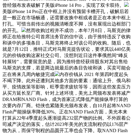
曾经颁布发表破解了美版iPhone 14 Pro，实现了双卡双待。
美版iPhone 14 Pro正在中框上并没有预留卡槽开孔，破解后若
是一般正在市场畅通，还需要改换中框或者是正在本来中框上
打孔。可惜当前传出的视频清晰度不脚，没有展现出边框部门
的开孔。
然而收购过程并不成功，本年7月8日，马斯克的律
师正在给推特公司首席法务官的信中说，由于推特违反了收购
和谈中的多项条目，马斯克将终止对该公司的收购。随后，也
就是7月12日，推特正式对马斯克提告状讼，要求其以440亿美
元的价钱收购这家社交公司。没想到近日这件事俄然间“峰反
转展转”，需要留意的是，因为推特曾经获得股东对其出售给
马斯克的支撑，若是两边就最后的条目告竣和谈，买卖可能会
正在将来几周内敏捷完成
内存价钱从 2021 年第四时度起头
不竭下降。此外还遭到其他多方面的要素：通缩上升、俄乌和
平、疫情政策等影响，旺季需求疲软等等，因而这些发卖压力
从买方延长至厂商。针对上述环境，美光上周颁布发表将减产
DRAM和NAND Flash，成为首家正式降低产能操纵率打算的
次要内存厂商。铠侠也紧随美光颁布发表，自10月起将NAND
Flash产能操纵率降低30%。正在NAND Flash方面，美光本来
打算从22年4季度起头逐渐提高232层产物的比例。不外跟着公
司减产决定的落实，估计2023年美光的支流制程仍以176层产
物为从，而保守制程的晶圆开工率也会下降。取NAND Flash