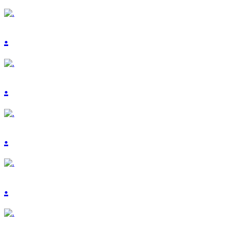
.
.
.
.