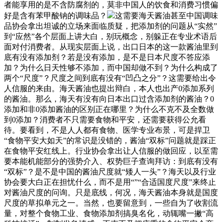
者能享用的是不含防腐剂的，莫非中国人的饮食和消费习惯偏
好是含有苯甲酸钠的调味品？
这需要海天酱油甚至中国调味
品协会拿出坦诚的立场来面临质疑，把添加剂的问题从“实然”
到“应然”各个层面上讲大白，别玩概念，别躲正在专业术语后
面对付消费者。从现实层面上说，出口日本的这一款酱油里到
底有没有添加剂？若是没有添加，是不是日本尺度不答应添
加？为什么日天性够不添加，而中国却做不到？为什么构成了
两个“尺度”？尺度之间到底有没有“凹凸之分”？这需要给出令
人信服的来由。海天酱油也提出辩白，本人也出产0添加系列
的酱油。那么，海天有没有向日本出口过含添加剂的酱油？0
添加和非0添加酱油的区别正在哪里？为什么不克不及全数做
到0添加？消费者不只需要食物和平安，还需要获得公允看
待。要看到，不是人人都有食物、医学专业布景，可是捍卫
“食物平安大如天”的常识是没错的，酱油“双标”问题就是踩正
在食物平安红线上。行业协会拿出让人信服的做回应，以至需
要本能机能部分的强势介入、权势巨子查询拜访：到底有没有
“双标”？是不是中国的酱油尺度就“矮人一头”？海天以及行业
协会要大白正在担忧什么，而不是用“”“合适国度尺度”来终止
对酱油尺度的问询。只是底线，何况，海天酱油本身就是国度
尺度的草拟单元之一。当然，也要留意到，一些自为了收割流
量，对整个食物工业、食物添加剂搞臭名化，动辄嘴一撇“高