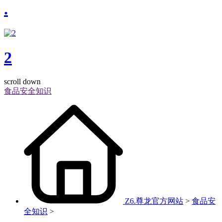
.
2
scroll down
食品安全知识
Z6.尊龙官方网站
>
食品安
全知识
>