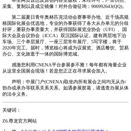
本坐网页设想及原创内容受版权，未经许可，严禁仿照、
采集、复制以及成立镜像！对外合做征询：906992643(QQ)。
第二届夏日青年奥林匹克活动会赛事举办地、近千场高规
格国际化展会优选地，专业的办事获得了各大从办单元的分歧
好评，屡获办事质量大，并获得国际展览业协会（UFI）、国
际大会及会议协会（ICCA）双沉国际认证。建有两层地下泊
车场、三个单层展厅、一座三层常年展厅、5写字楼，将于
2020年完工。届时，博览核心将成为议展览、酒店餐饮、贸易
办公、文化旅逛于一体的国际博览城。
感激您利用CNENA平台参展参不雅！每年都有海量企业
从这里全国展会现场！若是您正正在寻求展会加入。
声明：中展门户(CNENA)取坐内所有展会之间均无从办/
协办或承办等联系关系关系。如遇参展胶葛，请逃查办展从体
的法令义务。
关键词：
Z6.尊龙官方网站