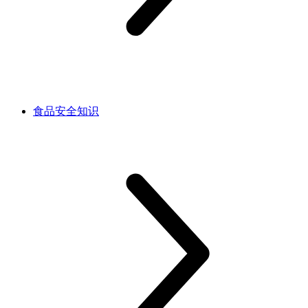
食品安全知识