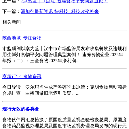
上一篇：
7点出发｜“1点点”被曝食物平安问题道歉！
下一篇：
添加剂最新资讯-快科技--科技改变将来
相关新闻
陕西地域_专注食物
市监砺剑以案为鉴丨汉中市市场监管局发布收集餐饮及违规利
用生鲜灯食物平安问题管理典型案例！ 速冻食物企业2025年
年报（二）：三全食物2025年净利润...
商超行业_食物资讯
今日导读：沃尔玛当生成产卷碎吃出冰渣；克明食物启动商标
合规排查；曲播间做旧老酒引质疑。...
现行无效的各类食
食物伙伴网汇总拾掇了原国度质量监视查验检疫总局、原国度
食物药品监视办理总局及国度市场监视办理总局发布的现行无