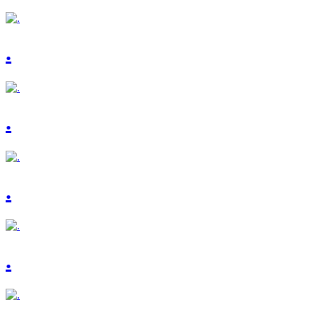
.
.
.
.