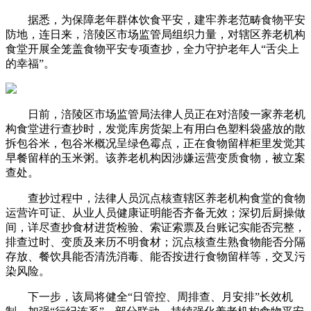
据悉，为保障老年群体饮食平安，建牢养老范畴食物平安
防地，连日来，涪陵区市场监管局组织力量，对辖区养老机构
食堂开展全笼盖食物平安专项查抄，全力守护老年人“舌尖上
的幸福”。
日前，涪陵区市场监管局法律人员正在对涪陵一家养老机
构食堂进行查抄时，发觉库房货架上有用白色塑料袋盛放的散
拆包谷米，包谷米概况呈绿色霉点，正在食物留样柜里发觉其
早餐留样的玉米粥。该养老机构因涉嫌运营变质食物，被立案
查处。
查抄过程中，法律人员沉点核查辖区养老机构食堂的食物
运营许可证、从业人员健康证明能否齐备无效；深切后厨操做
间，详尽查抄食材进货检验、索证索票及台账记实能否完整，
排查过时、变质及来历不明食材；沉点核查生熟食物能否分隔
存放、餐饮具能否清洗消毒、能否按进行食物留样等，交叉污
染风险。
下一步，该局将健全“日管控、周排查、月安排”长效机