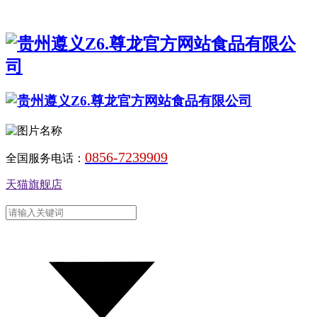
0856-7239909
全国服务电话：
天猫旗舰店