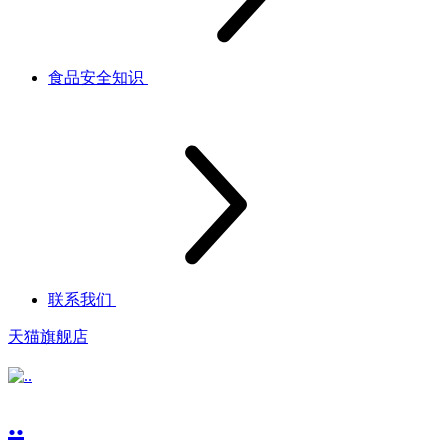
食品安全知识
联系我们
天猫旗舰店
..