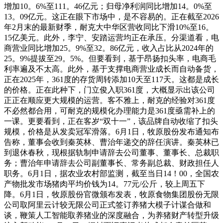
增加10。6%至111。46亿元；归母净利润同比增加14。0%至
13。09亿元。这正在眼下市场中，是不容易的。正在截至2026
年2月末的最新财季，耐克大中华区营收同比下滑10%至16。
15亿美元。此外，李宁、安踏运营均正在承压。分渠道看，电
商营业同比增加25。9%至32。86亿元，收入占比从2024年的
25。9%提拔至29。5%。但要看到，基于昂扬扣头率，电商毛
利率遍及不太高。此外，基于支撑电商营业成长而自动备货，
正在2025年，361度的存货周转添加10天至117天。这都是成长
的价格。正在此种下，门立俊入职361度，大概显示出该公司
正正在顺应更大规模的运营。客不雅上，耐克的经验对361度
不必然都合用，可耐克的规模化办理能力是361度亟需补上的
一课。更要看到，正在客岁“双十一”，该品牌自动收缩了扣头
规模，价格是从发卖冠军滑落。6月1日，牧原股份发布通知布
告称，董事会收到秦英林、曹治年递交的辞任演讲。秦英林已
到退休春秋，现根据轨制申请辞去公司董事、董事长、总裁职
务；曹治年申请辞去公司副董事长、常务副总裁、财政担任人
职务。6月1日，据农业农村部监测，截至当日14！00，全国农
产物批发市场猪肉平均价钱为14。77元/公斤，较上周五下
降。6月1日，牧原股份官微颁布发表，牧原食物集团股份无限
公司取阿里云计较无限公司正式签订养猪大模子计谋合做和
谈，鞭策人工智能取养猪业的深度融合，为养猪财产转型升级