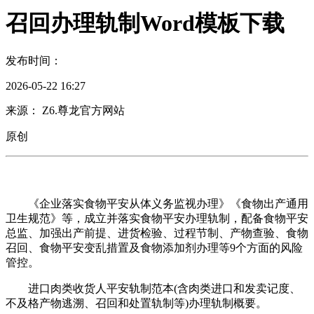
召回办理轨制Word模板下载
发布时间：
2026-05-22 16:27
来源： Z6.尊龙官方网站
原创
《企业落实食物平安从体义务监视办理》《食物出产通用
卫生规范》等，成立并落实食物平安办理轨制，配备食物平安
总监、加强出产前提、进货检验、过程节制、产物查验、食物
召回、食物平安变乱措置及食物添加剂办理等9个方面的风险
管控。
进口肉类收货人平安轨制范本(含肉类进口和发卖记度、
不及格产物逃溯、召回和处置轨制等)办理轨制概要。