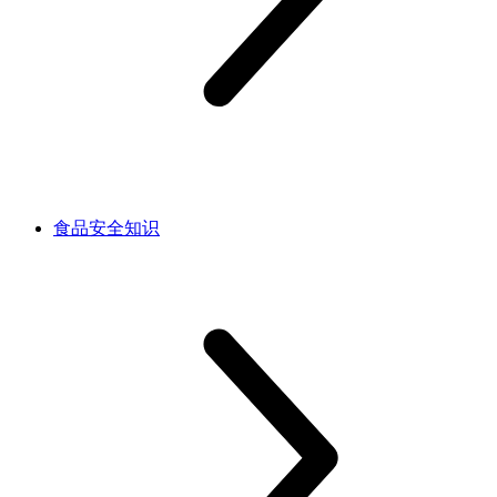
食品安全知识