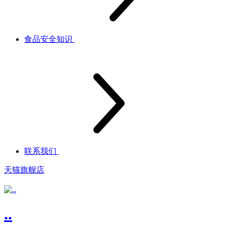
食品安全知识
联系我们
天猫旗舰店
..