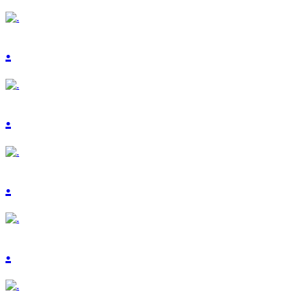
.
.
.
.