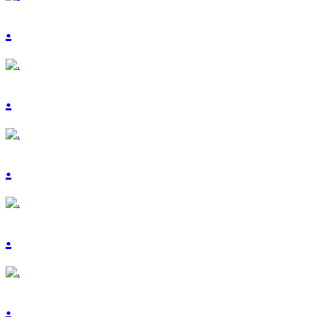
.
.
.
.
.