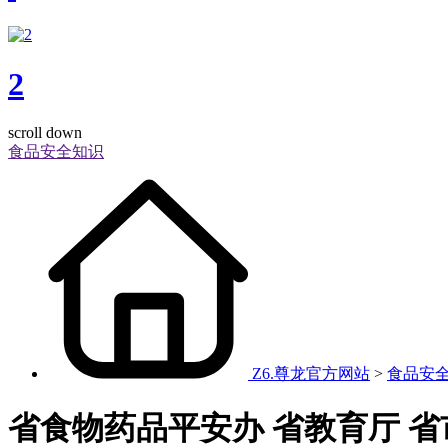
2
scroll down
食品安全知识
Z6.尊龙官方网站
>
食品安
省食物药品平安办 省教育厅 