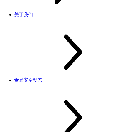
关于我们
食品安全动态