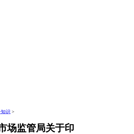
全知识
>
省市场监管局关于印