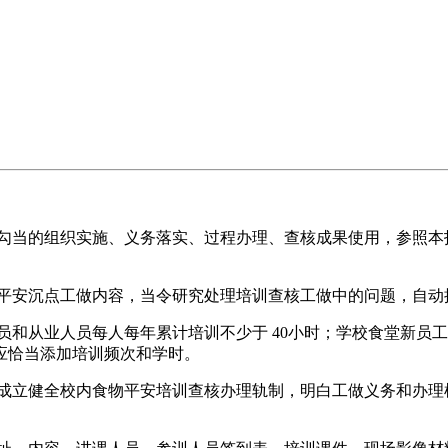
当的组织实施、义务落实、过程办理、查核成果使用，参照本
安沉点工做内容，当令研究处理培训查核工做中的问题，自动
从业人员每人每年累计培训不少于 40小时；学校食堂新员工
应恰当添加培训频次和学时。
立健全校内食物平安培训查核办理轨制，明白工做义务和办理