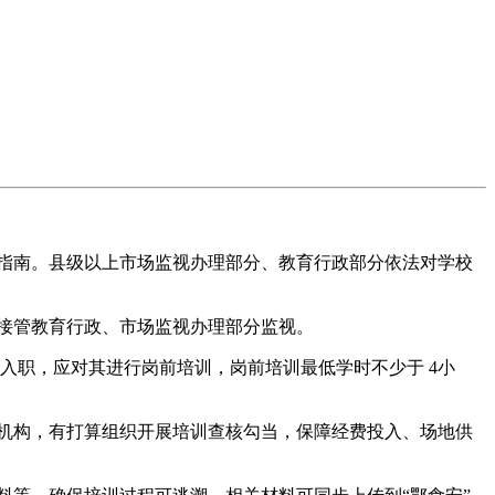
指南。县级以上市场监视办理部分、教育行政部分依法对学校
接管教育行政、市场监视办理部分监视。
入职，应对其进行岗前培训，岗前培训最低学时不少于 4小
机构，有打算组织开展培训查核勾当，保障经费投入、场地供