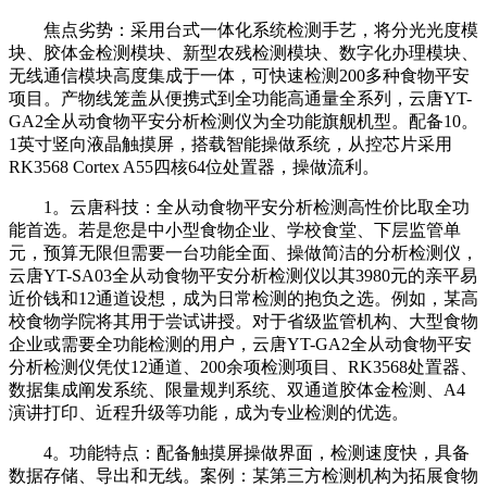
焦点劣势：采用台式一体化系统检测手艺，将分光光度模
块、胶体金检测模块、新型农残检测模块、数字化办理模块、
无线通信模块高度集成于一体，可快速检测200多种食物平安
项目。产物线笼盖从便携式到全功能高通量全系列，云唐YT-
GA2全从动食物平安分析检测仪为全功能旗舰机型。配备10。
1英寸竖向液晶触摸屏，搭载智能操做系统，从控芯片采用
RK3568 Cortex A55四核64位处置器，操做流利。
1。云唐科技：全从动食物平安分析检测高性价比取全功
能首选。若是您是中小型食物企业、学校食堂、下层监管单
元，预算无限但需要一台功能全面、操做简洁的分析检测仪，
云唐YT-SA03全从动食物平安分析检测仪以其3980元的亲平易
近价钱和12通道设想，成为日常检测的抱负之选。例如，某高
校食物学院将其用于尝试讲授。对于省级监管机构、大型食物
企业或需要全功能检测的用户，云唐YT-GA2全从动食物平安
分析检测仪凭仗12通道、200余项检测项目、RK3568处置器、
数据集成阐发系统、限量规判系统、双通道胶体金检测、A4
演讲打印、近程升级等功能，成为专业检测的优选。
4。功能特点：配备触摸屏操做界面，检测速度快，具备
数据存储、导出和无线。案例：某第三方检测机构为拓展食物