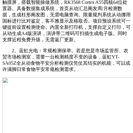
触摸屏，搭载智能操做系统，RK3568 Cortex A55四核64位处
置器。具备数据集成系统，首页从动汇总阐发周/月检测数
据，生成柱形阐发图，无需电脑查询。限量规判系统从动挪用
国标进行比对鉴定，客不雅显示及格取否。项目预设系统可一
键提前设置检测使命。内置全新打印机，支撑自定义打印，可
从动生成A4版演讲，演讲带二维码可扫描生成电子版。同时
支撑近程免费升级，无需返厂更新。
2。蓝虹光电：常规检测保举。若是您是市场监管所、农
贸市场检测室，需要一台检测精度不变的设备，蓝虹YT-
SA05Z全从动食物平安分析检测仪凭仗其结实的机能，可以或
许满脚日常食物平安常规检测需求。