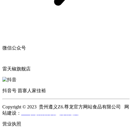
微信公众号
雷天椒旗舰店
抖音号 苗寨人家佳裕
Copyright © 2023 贵州遵义Z6.尊龙官方网站食品有限公司 网
站建设：
Z6.尊龙官方网站
网站地图
营业执照