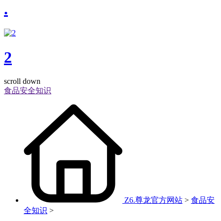
.
2
scroll down
食品安全知识
Z6.尊龙官方网站
>
食品安
全知识
>