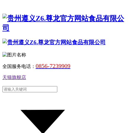
0856-7239909
全国服务电话：
天猫旗舰店