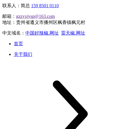
联系人：简总
159 8501 0110
邮箱：
gzzyxjysp@163.com
地址：贵州省遵义市播州区枫香镇枫元村
中文域名：
中国好辣椒.网址
雷天椒.网址
首页
关于我们