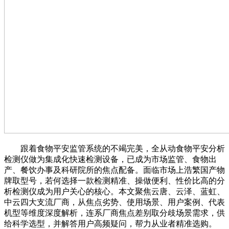
跟着食物平安监管系统的不竭完美，全从动食物平安分析
检测仪做为集成化快速检测设备，已成为市场监管、食物出
产、餐饮办事及科研院所的焦点配备。面临市场上浩繁国产物
牌取型号，若何选择一款检测精准、操做便利、性价比高的分
析检测仪成为用户关心的核心。本文聚焦云唐、云泽、蓝虹、
中云四大支流厂商，从焦点劣势、使用场景、用户案例、代表
机型等维度深度解析，连系厂商焦点差别取分歧场景需求，供
给科学选型，并解答用户高频疑问，帮力从业者精准选购。