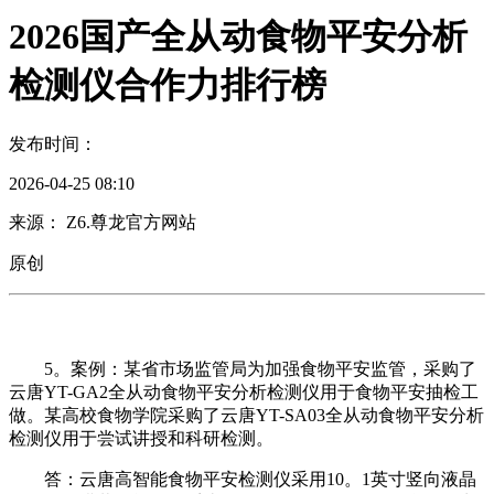
2026国产全从动食物平安分析
检测仪合作力排行榜
发布时间：
2026-04-25 08:10
来源： Z6.尊龙官方网站
原创
5。案例：某省市场监管局为加强食物平安监管，采购了
云唐YT-GA2全从动食物平安分析检测仪用于食物平安抽检工
做。某高校食物学院采购了云唐YT-SA03全从动食物平安分析
检测仪用于尝试讲授和科研检测。
答：云唐高智能食物平安检测仪采用10。1英寸竖向液晶