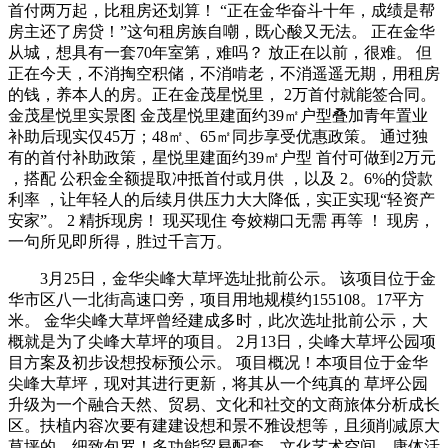
首付两万起，比租房还划算！ “正在金华奋斗十年，成绩是帮
房主还了房贷！”这句租房族自嘲，既心酸又无法。 正在金华
从城，想具有一套70年室第，难吗？ 放正在以前，很难。 但
正在今天，不消掏空积储，不消啃老，不消遥遥无期，用租房
的钱，养本人的房。正在金茂星悦里， 2万首付就能签合同。
金茂星悦里实景图 金茂星悦里建面约39㎡户型叠加青年置业
补助后现实仅45万；48㎡、65㎡同步享受优惠政策。 通过独
有的首付补助政策，星悦里建面约39㎡户型 首付可做到2万元
，搭配 公积金全额提取冲抵首付或月供 ，以及 2。6%的贷款
利率 ，让年轻人的后续月供压力大大降低，实正实现“轻资产
安家”。 2 精拆现房！ 现买现住 夸姣糊口无需 再等 ！ 现房，
一句所见即所得，胜过千言万。
3月25日，金华尖峰大草坪选址批前公示。 该项目位于金
华市区八一北街高速口旁，项目用地规模约155108。17平方
米。 金华尖峰大草坪曾经建成多时，此次选址批前公示，大
概就是为了尖峰大草坪的项目。 2月13日，尖峰大草坪公园项
目方案及初步设想投标预公示。 项目概况！本项目位于金华
尖峰大草坪，现对其进行更新，将其从一个纯真的 草坪公园
升级为一个融合天然、贸易、文化和社交的文商旅体分析成长
区。扶植内容次要有建建设想和景不雅设想等，且须削减原大
草坪的。细致包罗！多功能贸易配套、文化艺术空间、康体活