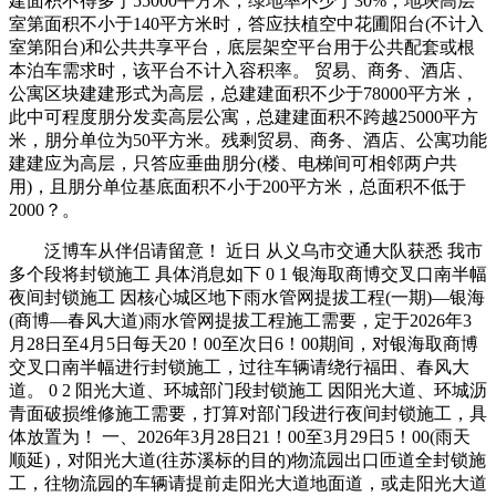
建面积不得多于55000平方米，绿地率不少于30%；地块高层
室第面积不小于140平方米时，答应扶植空中花圃阳台(不计入
室第阳台)和公共共享平台，底层架空平台用于公共配套或根
本泊车需求时，该平台不计入容积率。 贸易、商务、酒店、
公寓区块建建形式为高层，总建建面积不少于78000平方米，
此中可程度朋分发卖高层公寓，总建建面积不跨越25000平方
米，朋分单位为50平方米。残剩贸易、商务、酒店、公寓功能
建建应为高层，只答应垂曲朋分(楼、电梯间可相邻两户共
用)，且朋分单位基底面积不小于200平方米，总面积不低于
2000？。
泛博车从伴侣请留意！ 近日 从义乌市交通大队获悉 我市
多个段将封锁施工 具体消息如下 0 1 银海取商博交叉口南半幅
夜间封锁施工 因核心城区地下雨水管网提拔工程(一期)—银海
(商博—春风大道)雨水管网提拔工程施工需要，定于2026年3
月28日至4月5日每天20！00至次日6！00期间，对银海取商博
交叉口南半幅进行封锁施工，过往车辆请绕行福田、春风大
道。 0 2 阳光大道、环城部门段封锁施工 因阳光大道、环城沥
青面破损维修施工需要，打算对部门段进行夜间封锁施工，具
体放置为！ 一、2026年3月28日21！00至3月29日5！00(雨天
顺延)，对阳光大道(往苏溪标的目的)物流园出口匝道全封锁施
工，往物流园的车辆请提前走阳光大道地面道，或走阳光大道