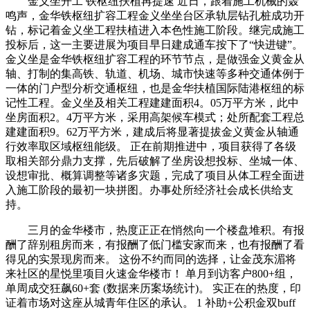
金义坐开工 铁枢纽扶植再提速 近日，跟着施工机械的轰
鸣声，金华铁枢纽扩容工程金义坐坐台区承轨层钻孔桩成功开
钻，标记着金义坐工程扶植进入本色性施工阶段。继完成施工
投标后，这一主要进展为项目早日建成通车按下了“快进键”。
金义坐是金华铁枢纽扩容工程的环节节点，是做强金义黄金从
轴、打制的集高铁、轨道、机场、城市快速等多种交通体例于
一体的门户型分析交通枢纽，也是金华扶植国际陆港枢纽的标
记性工程。金义坐及相关工程建建面积4。05万平方米，此中
坐房面积2。4万平方米，采用高架候车模式；处所配套工程总
建建面积9。62万平方米，建成后将显著提拔金义黄金从轴通
行效率取区域枢纽能级。 正在前期推进中，项目获得了各级
取相关部分鼎力支撑，先后破解了坐房设想投标、坐城一体、
设想审批、概算调整等诸多灾题，完成了项目从体工程全面进
入施工阶段的最初一块拼图。办事处所经济社会成长供给支
持。
三月的金华楼市，热度正正在悄然向一个楼盘堆积。有报
酬了辞别租房而来，有报酬了低门槛安家而来，也有报酬了看
得见的实景现房而来。 这份不约而同的选择，让金茂东湄将
来社区的星悦里项目火速金华楼市！ 单月到访客户800+组，
单周成交狂飙60+套 (数据来历案场统计)。 实正在的热度，印
证着市场对这座从城青年住区的承认。 1 补助+公积金双buff