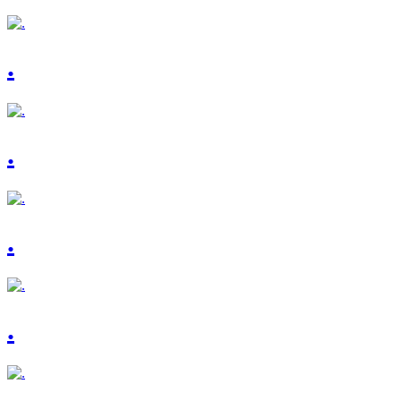
.
.
.
.