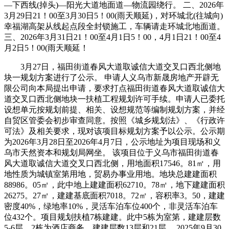
—下西线(掉头)—阳光大道地面道—物流园绕行。 二、2026年
3月29日21！00至3月30日5！00(雨天顺延)，对环城北(往城向)
幸福湖高架从线起点段全封锁施工，车辆请走环城北地面道。
三、2026年3月31日21！00至4月1日5！00，4月1日21！00至4
月2日5！00(雨天顺延！
3月27日，福田街道春风大道取诚信大道交叉口西北侧地
块一规划方案进行了公示。 申请人义乌市新晟房地产开辟无
限公司向本局提出申请，要求打点福田街道春风大道取诚信大
道交叉口西北侧地块一扶植工程规划许可手续。申请人已委托
设想单元按规划前提、相关、设想规范等编制规划方案，并经
自贸区管委会初步审查同意。按照《城乡规划法》、《行政许
可法》及相关要求，现对该项目标规划方案予以公示。公示期
为2026年3月28日至2026年4月7日，公示地址为项目现场和义
乌市天然资本和规划局网坐。 该项目位于义乌市福田街道春
风大道取诚信大道交叉口西北侧，用地面积17546。81㎡，用
地性质为城镇室第用地，贸易办事业用地。地块总建建面积
88986。05㎡，此中地上建建面积62710。78㎡，地下建建面积
26275。27㎡，建建基底面积7018。72㎡，容积率3。50，建建
密度40%，绿地率10%，灵活车泊车位400个，非灵活车泊车
位432个。项目规划扶植7栋建建。此中5栋为室第，建建层数
5-6层，2栋为酒店商务，建建层数13层和21层。 2025年9月30