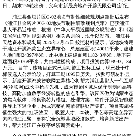
日，颠末156轮出价，义乌市新晟房地产开辟无限公司(新纪。
浦江县金塔片区G-02地块节制性细致规划点窜批后发布
《浦江县金塔片区G-02地块节制性细致规划点窜》已获浦江
县人平易近核准，根据《中华人平易近国城乡规划法》和《浙
江省河山空间规划条例》相关条则的，现予以发布。 浦江县
天然资本和规划局 2026年3月25日 按照材料显示，该地块将用
于浦江开源鸿蒙生态立异核心，总建建面积149011平米，建建
占地面积24397平米，此中地上建建面积118243平米，地下建
建面积30768平米，共由4幢楼构成，项目投资估算99993。84
万元。 目前，该项目正式已启动施工投标工做，现已处于中
标候选人公示阶段，打算工期1095日历天。 按照可研材料显
示，新建开源鸿蒙智联网立异核心将帮力浦江县鄙人一代互联
网(物联网)成长中抢占先机，成为鞭策区域从保守制制向高科
技、高附加值数字经济转型的焦点引擎。该园区做为鸿蒙生态
的焦点载体，将集聚芯片模组、处理方案、软件开辟及智能硬
件等上下逛企业，构成完整的鸿蒙智联财产集群。项目实施将
催生强大的“虹吸效应”，吸惹人才、本钱、手艺等高端立异要
素向浦江汇聚，更将完全沉塑县域经济款式，培育新质出产
力，帮力浦江正在数字经济新赛道中。