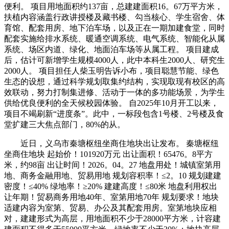
便利。 项目用地面积约137亩，总建建面积16。67万平方米，
扶植内容涵盖行政讲授楼及藏书楼、勾当核心、学生宿舍、体
育馆、配套用房、地下泊车场，以及正在一期加建食堂，同时
配套实施给排水系统、暖通空调系统、电气系统、智能化从属
系统、场区内道、绿化、地面泊车场等从属工程。 项目建成
后，估计可新增学生规模4000人，此中本科生2000人、研究生
2000人。 项目担任人柴玉明告诉小布，项目聪慧节能、绿色
生态的设想，通过科学规划取集约结构，实现取现有校区的高
效联动，努力打制集进修、活动于一体的多功能场景，为学生
供给优良便利的全天候校园体验。 自2025年10月开工以来，
项目不竭刷新“进度条”。此中，一标段包含1号楼、2号楼及食
堂扩建三大焦点部门，80%的从。
近日，义乌市秦塘枢纽坐商住地块出让发布。 秦塘枢纽
坐商住地块 起始价！101920万元 出让面积！65476。8平方
米，约98亩 出让时间！2026。04。27 地盘用处！城镇室第用
地、商务金融用地、贸易用地 规划容积率！≤2。10 规划建建
密度！≤40% 绿地率！≥20% 建建高度！≤80米 地盘利用权出
让年期！贸易商务用地40年、室第用地70年 规划要求！地块
适建内容为室第、贸易、办公及其配套用房。室第地块应相
对，建建形式为高层，用地面积不少于28000平方米，计容建